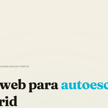
El Sistema
Ver demo
Foto Studio
Garantía
autoescuelas en Madrid
 web
para
autoes
rid