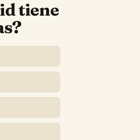
id
tiene
as?