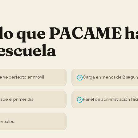
 lo que PACAME h
escuela
e ve perfecto en móvil
Carga en menos de 2 segu
sde el primer día
Panel de administración fáci
orables