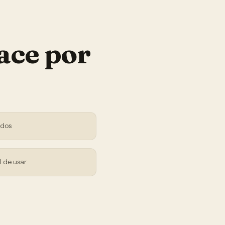
ace por
ndos
l de usar