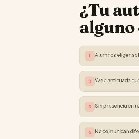
¿Tu
aut
alguno 
Alumnos eligen sol
1
Web anticuada que 
2
Sin presencia en r
3
No comunican difer
4