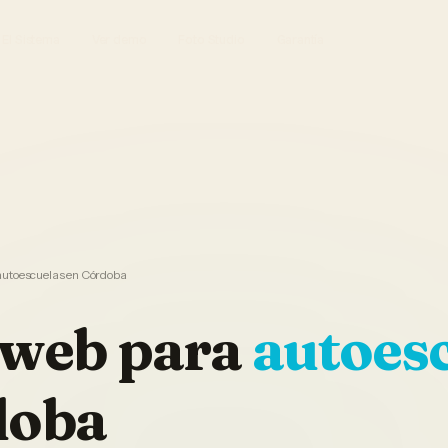
El Sistema
Ver demo
Foto Studio
Garantía
autoescuelas en Córdoba
 web
para
autoes
doba