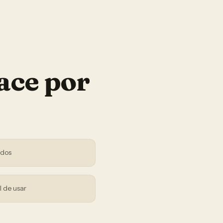
ace por
ndos
l de usar