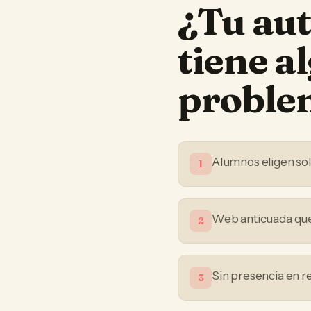
¿Tu
aut
tiene a
proble
Alumnos eligen sol
1
Web anticuada que 
2
Sin presencia en r
3