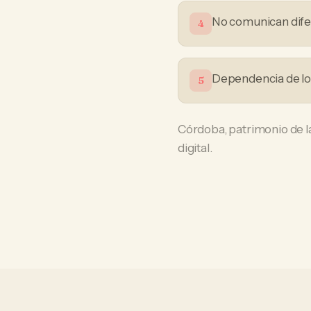
No comunican difer
4
Dependencia de loc
5
Córdoba, patrimonio de l
digital.