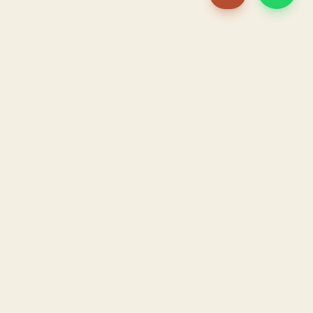
PACAME
La IA que opera tu restaurante. Sola. Construida por
un dueño, para dueños.
HOSTELERÍA · IA AUTÓNOMA · ALBACETE
PRODUCTO
CONFIANZA
El Sistema PACAME
Garantía triple