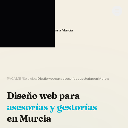
Saltar al contenido
PACAME
Diseno Web Asesoria Gestoria Murcia
Home
PACAME
/
Servicios
/
Diseño web para asesorías y gestorías en Murcia
Diseño web
para
asesorías y gestorías
en
Murcia