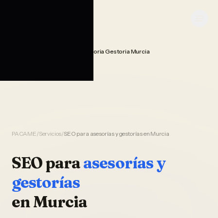
Saltar al contenido
PACAME
Seo Posicionamiento Asesoria Gestoria Murcia
Home
PACAME
/
Servicios
/
SEO para asesorías y gestorías en Murcia
SEO
para
asesorías y
gestorías
en
Murcia