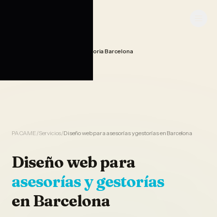
Saltar al contenido
PACAME
Diseno Web Asesoria Gestoria Barcelona
Home
PACAME
/
Servicios
/
Diseño web para asesorías y gestorías en Barcelona
Diseño web
para
asesorías y gestorías
en
Barcelona