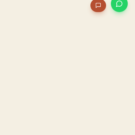
PACAME
La IA que opera tu restaurante. Sola. Construida por
un dueño, para dueños.
HOSTELERÍA · IA AUTÓNOMA · ALBACETE
PRODUCTO
CONFIANZA