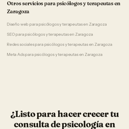
Otros servicios para
psicólogos y terapeutas
en
Zaragoza
Diseño web
para
psicólogos y terapeutas
en
Zaragoza
SEO
para
psicólogos y terapeutas
en
Zaragoza
Redes sociales
para
psicólogos y terapeutas
en
Zaragoza
Meta Ads
para
psicólogos y terapeutas
en
Zaragoza
¿Listo para hacer crecer tu
consulta de psicología
en