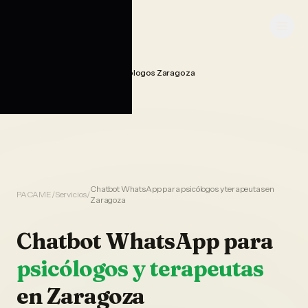
Saltar al contenido
PACAME
Chatbot Whatsapp Ia Psicologos Zaragoza
Home
Chatbot WhatsApp para psicólogos y terapeutas en
PACAME
/
Servicios
/
Zaragoza
Chatbot WhatsApp
para
psicólogos y terapeutas
en
Zaragoza