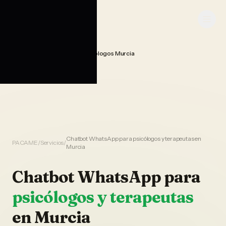
Saltar al contenido
PACAME
Chatbot Whatsapp Ia Psicologos Murcia
Home
Chatbot WhatsApp para psicólogos y terapeutas en
PACAME
/
Servicios
/
Murcia
Chatbot WhatsApp
para
psicólogos y terapeutas
en
Murcia