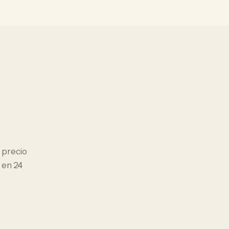
l precio
 en 24