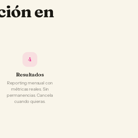
ción en
4
Resultados
Reporting mensual con
métricas reales. Sin
permanencias. Cancela
cuando quieras.