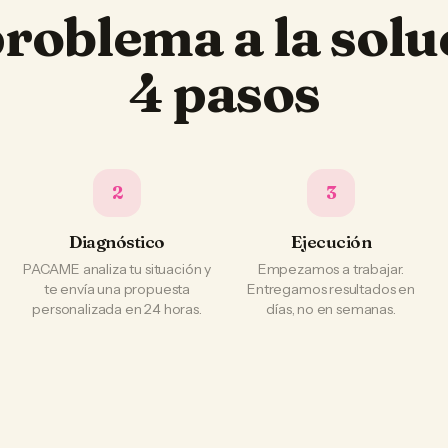
problema a la solu
4 pasos
2
3
Diagnóstico
Ejecución
PACAME analiza tu situación y
Empezamos a trabajar.
te envía una propuesta
Entregamos resultados en
personalizada en 24 horas.
días, no en semanas.