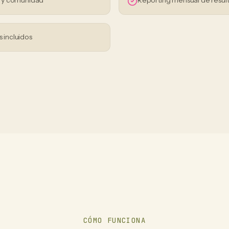
s y comunidad
Reporting mensual de resul
s incluidos
CÓMO FUNCIONA