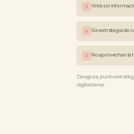
Web sin informació
3
Sin estrategia de 
4
No aprovechan la t
5
Zaragoza, punto estratégi
digitalizarse.