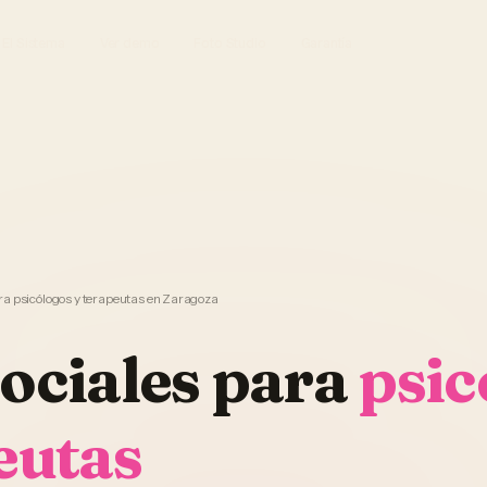
El Sistema
Ver demo
Foto Studio
Garantía
ra psicólogos y terapeutas en Zaragoza
ociales
para
psic
eutas