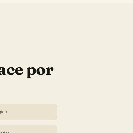
ace por
gico