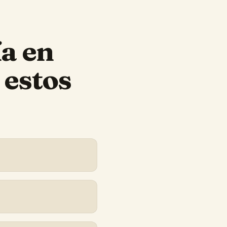
ía
en
 estos