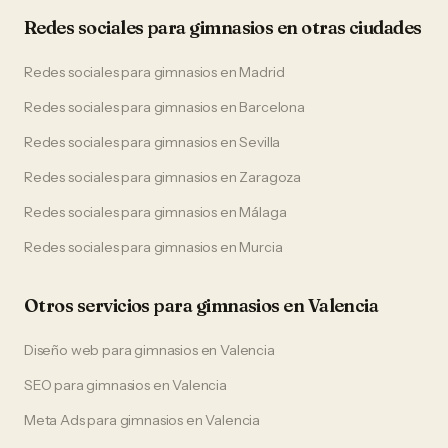
Redes sociales
para
gimnasios
en otras ciudades
Redes sociales
para
gimnasios
en
Madrid
Redes sociales
para
gimnasios
en
Barcelona
Redes sociales
para
gimnasios
en
Sevilla
Redes sociales
para
gimnasios
en
Zaragoza
Redes sociales
para
gimnasios
en
Málaga
Redes sociales
para
gimnasios
en
Murcia
Otros servicios para
gimnasios
en
Valencia
Diseño web
para
gimnasios
en
Valencia
SEO
para
gimnasios
en
Valencia
Meta Ads
para
gimnasios
en
Valencia