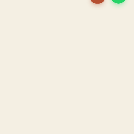
PACAME
La IA que opera tu restaurante. Sola. Construida por
un dueño, para dueños.
HOSTELERÍA · IA AUTÓNOMA · ALBACETE
PRODUCTO
CONFIANZA
El Sistema PACAME
Garantía triple