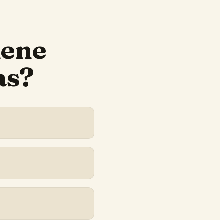
iene
as?