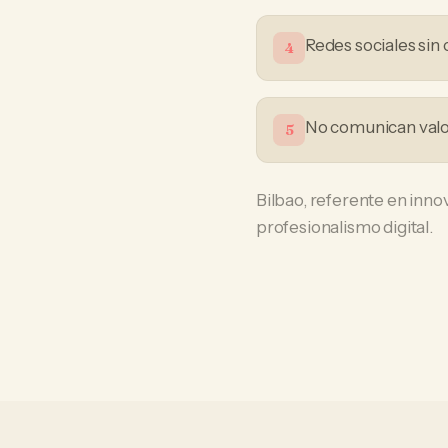
Redes sociales sin 
4
No comunican valor
5
Bilbao, referente en innov
profesionalismo digital.