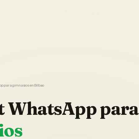
El Sistema
Ver demo
Foto Studio
Garantía
 para gimnasios en Bilbao
t WhatsApp
para
ios