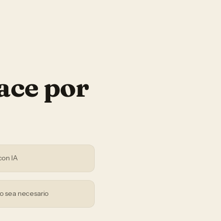
ace por
con IA
o sea necesario