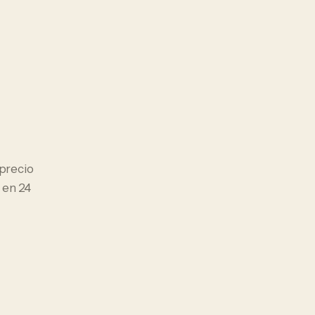
l precio
 en 24