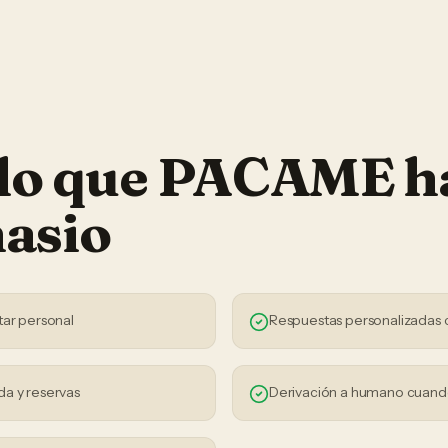
 lo que PACAME h
asio
tar personal
Respuestas personalizadas 
da y reservas
Derivación a humano cuand