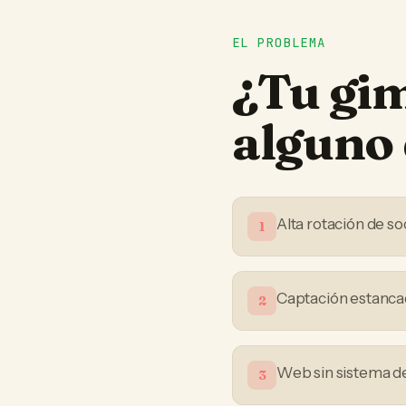
EL PROBLEMA
¿Tu
gi
alguno 
Alta rotación de so
1
Captación estanca
2
Web sin sistema de
3