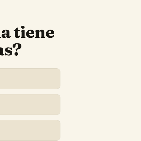
na
tiene
as?