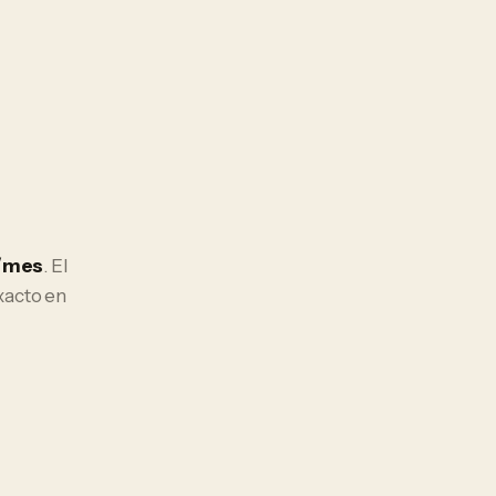
€/mes
. El
xacto en