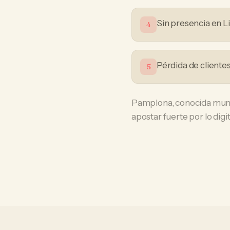
Sin presencia en L
4
Pérdida de cliente
5
Pamplona, conocida mundi
apostar fuerte por lo digit