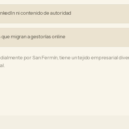
inkedIn ni contenido de autoridad
s que migran a gestorías online
almente por San Fermín, tiene un tejido empresarial dive
al.