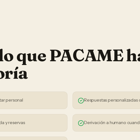
 lo que PACAME h
oría
tar personal
Respuestas personalizadas 
da y reservas
Derivación a humano cuand