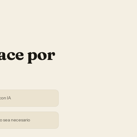
ace por
con IA
o sea necesario