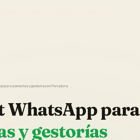
El Sistema
Ver demo
Foto Studio
Garantía
 para asesorías y gestorías en Pamplona
t WhatsApp
para
as y gestorías