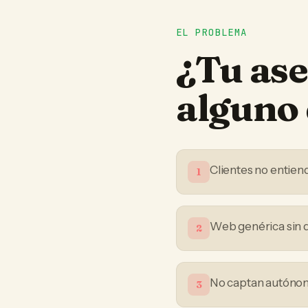
EL PROBLEMA
¿Tu
ase
alguno 
Clientes no entiend
1
Web genérica sin d
2
No captan autónom
3