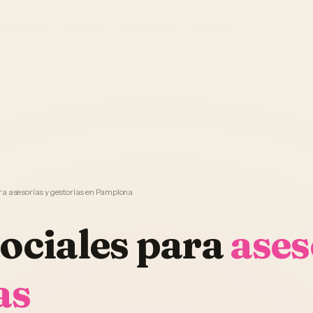
El Sistema
Ver demo
Foto Studio
Garantía
ra asesorías y gestorías en Pamplona
ociales
para
ases
as