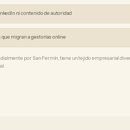
inkedIn ni contenido de autoridad
s que migran a gestorías online
almente por San Fermín, tiene un tejido empresarial dive
al.