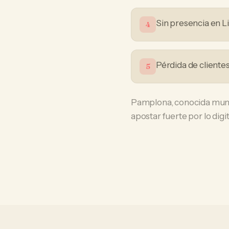
Sin presencia en L
4
Pérdida de cliente
5
Pamplona, conocida mundi
apostar fuerte por lo digit