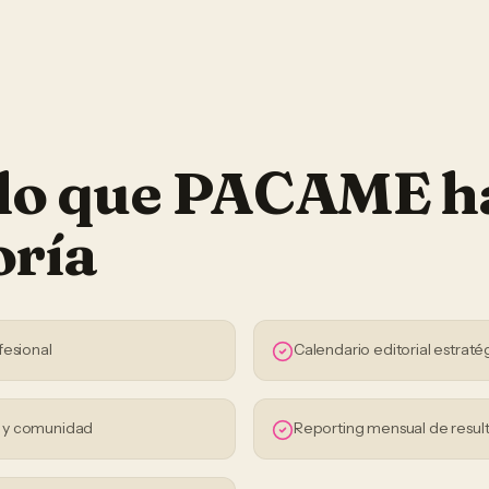
 lo que PACAME h
oría
fesional
Calendario editorial estraté
s y comunidad
Reporting mensual de resul