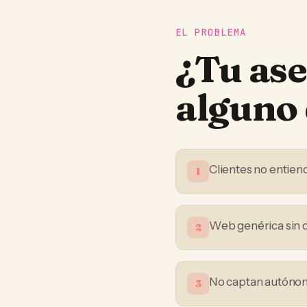
EL PROBLEMA
¿Tu
ase
alguno 
Clientes no entiend
1
Web genérica sin d
2
No captan autónom
3