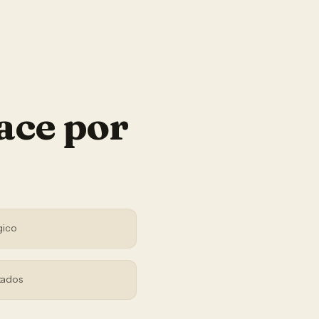
ace por
gico
tados