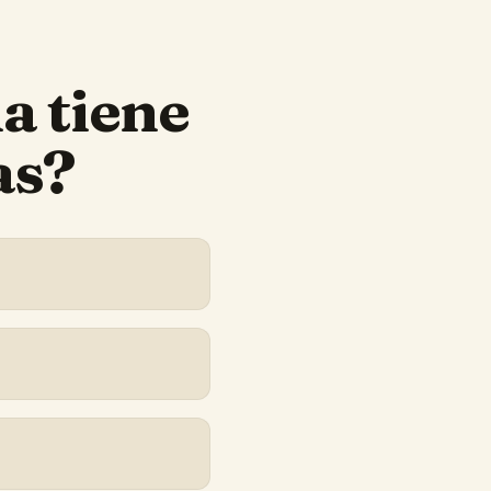
na
tiene
as?