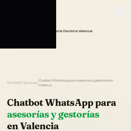
Saltar al contenido
PACAME
Chatbot Whatsapp Ia Asesoria Gestoria Valencia
Home
Chatbot WhatsApp para asesorías y gestorías en
PACAME
/
Servicios
/
Valencia
Chatbot WhatsApp
para
asesorías y gestorías
en
Valencia