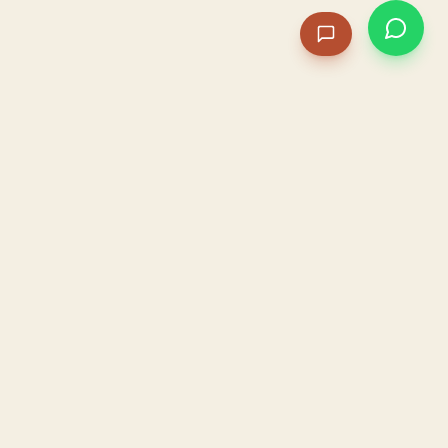
PACAME
La IA que opera tu restaurante. Sola. Construida por
un dueño, para dueños.
HOSTELERÍA · IA AUTÓNOMA · ALBACETE