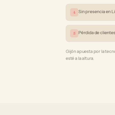
Sin presencia en L
4
Pérdida de cliente
5
Gijón apuesta por la tecn
esté a la altura.