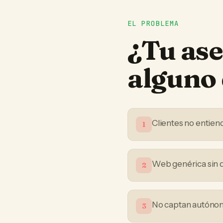
EL PROBLEMA
¿Tu
ase
alguno 
Clientes no entiend
1
Web genérica sin d
2
No captan autónom
3