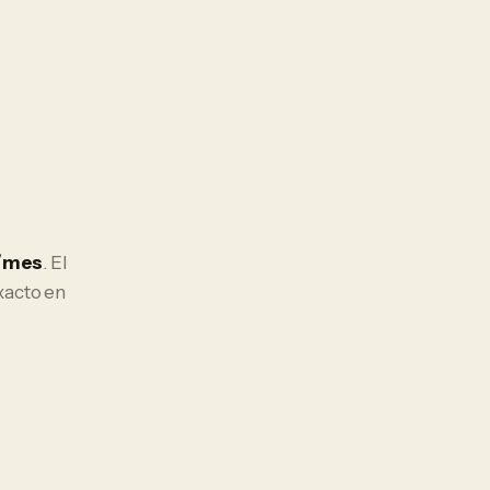
€/mes
. El
xacto en