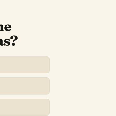
ne
as?