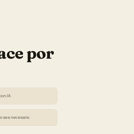
ace por
con IA
o sea necesario