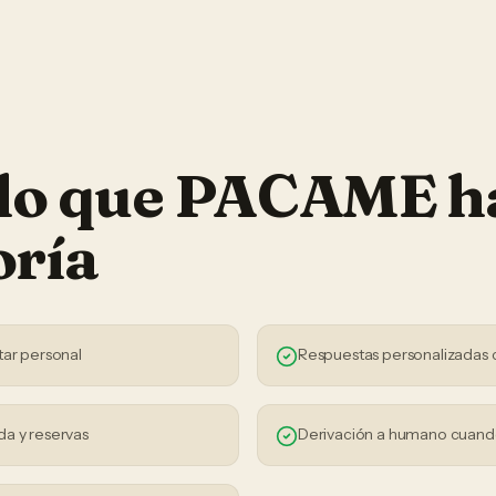
 lo que PACAME h
oría
tar personal
Respuestas personalizadas 
da y reservas
Derivación a humano cuand