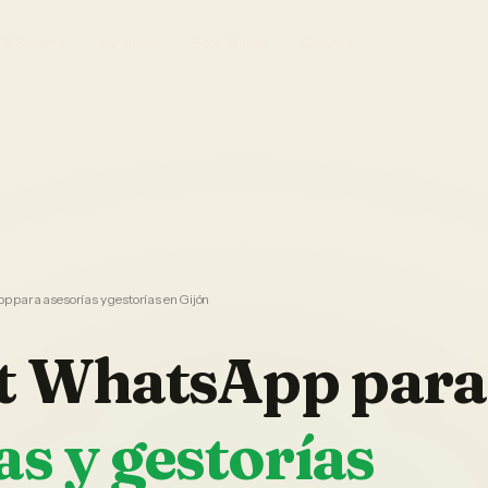
El Sistema
Ver demo
Foto Studio
Garantía
 para asesorías y gestorías en Gijón
t WhatsApp
para
as y gestorías