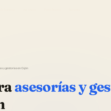
El Sistema
Ver demo
Foto Studio
Garantía
s y gestorías en Gijón
ra
asesorías y ges
n