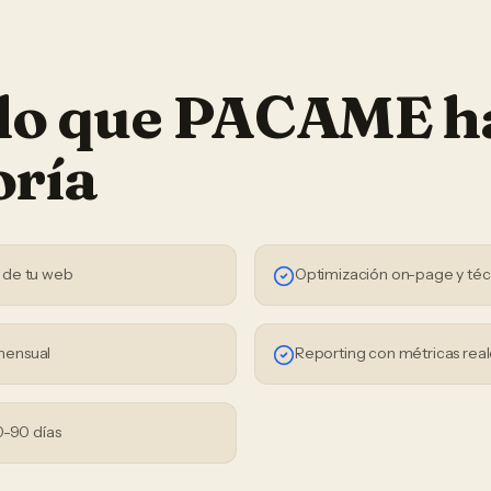
 lo que PACAME h
oría
 de tu web
Optimización on-page y téc
mensual
Reporting con métricas real
0-90 días