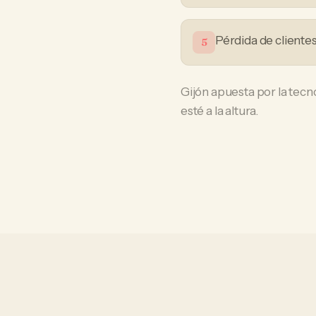
Pérdida de cliente
5
Gijón apuesta por la tecn
esté a la altura.