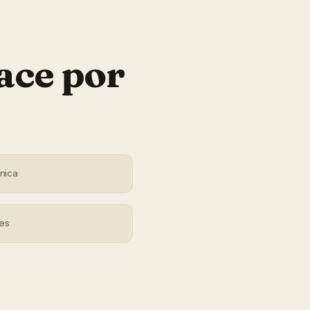
ace por
nica
es