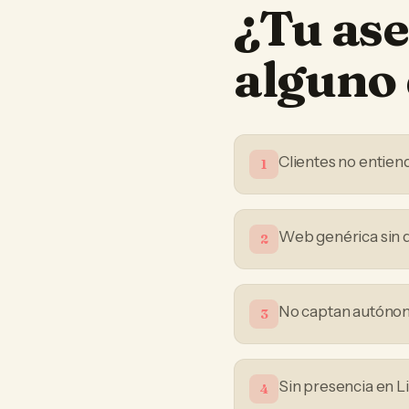
¿Tu
ase
alguno 
Clientes no entiend
1
Web genérica sin d
2
No captan autónom
3
Sin presencia en L
4