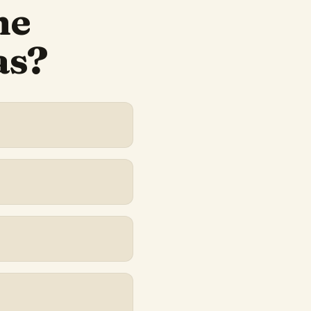
ne
as?