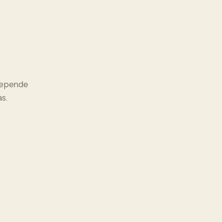
 depende
s.