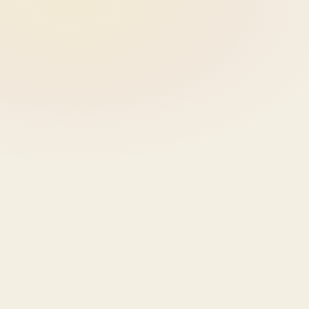
page que convierte, secuencia de emails que
nutre, campanas de ads que traen trafico y
automatizaciones que cualifican leads. Todo
conectado y midiendo resultados.
Nexus
Pixel
Core
trabajan en esto
1.500 – 3.000 €
7-14 días setup