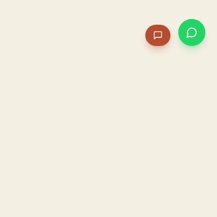
PACAME
La IA que opera tu restaurante. Sola. Construida por
un dueño, para dueños.
HOSTELERÍA · IA AUTÓNOMA · ALBACETE