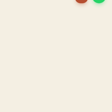
PACAME
La IA que opera tu restaurante. Sola. Construida por
un dueño, para dueños.
HOSTELERÍA · IA AUTÓNOMA · ALBACETE
PRODUCTO
CONFIANZA
El Sistema PACAME
Garantía triple