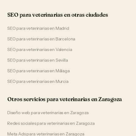
SEO
para
veterinarias
en otras ciudades
SEO
para
veterinarias
en
Madrid
SEO
para
veterinarias
en
Barcelona
SEO
para
veterinarias
en
Valencia
SEO
para
veterinarias
en
Sevilla
SEO
para
veterinarias
en
Málaga
SEO
para
veterinarias
en
Murcia
Otros servicios para
veterinarias
en
Zaragoza
Diseño web
para
veterinarias
en
Zaragoza
Redes sociales
para
veterinarias
en
Zaragoza
Meta Ads
para
veterinarias
en
Zaragoza