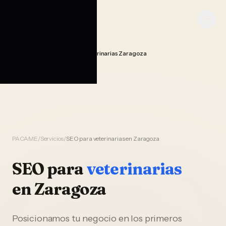
Saltar al contenido
PACAME
Seo Posicionamiento Veterinarias Zaragoza
Home
PACAME
/
Servicios
/
SEO para veterinarias en Zaragoza
SEO
para
veterinarias
en
Zaragoza
Posicionamos tu negocio en los primeros