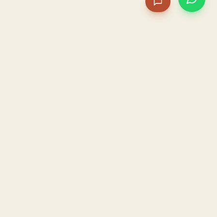
PACAME
La IA que opera tu restaurante. Sola. Construida por
un dueño, para dueños.
HOSTELERÍA · IA AUTÓNOMA · ALBACETE
PRODUCTO
CONFIANZA