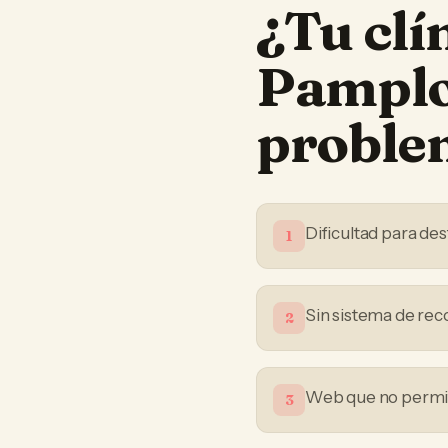
¿Tu
clí
Pampl
proble
Dificultad para des
1
Sin sistema de reco
2
Web que no permite
3