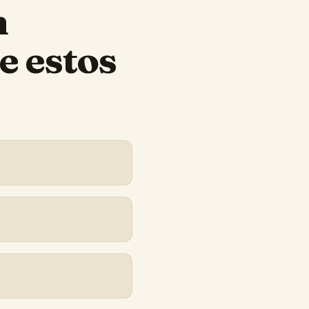
n
e estos