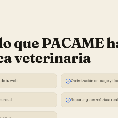
 lo que PACAME h
ca veterinaria
 de tu web
Optimización on-page y téc
mensual
Reporting con métricas real