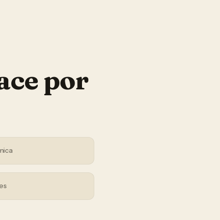
ace por
nica
es