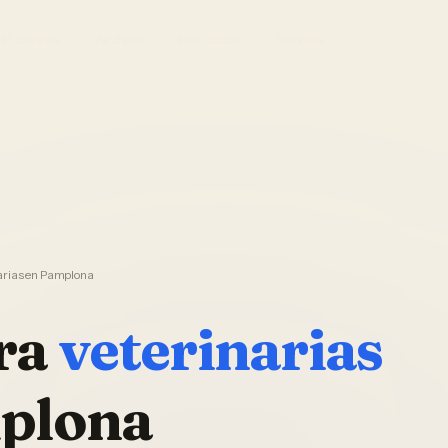
El Sistema
Ver demo
Foto Studio
Garantía
arias en Pamplona
ra
veterinarias
plona