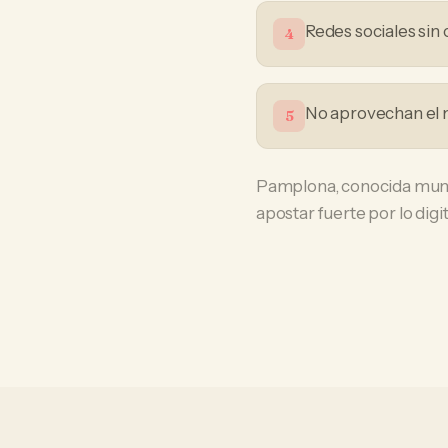
Redes sociales si
4
No aprovechan el 
5
Pamplona, conocida mundi
apostar fuerte por lo digit