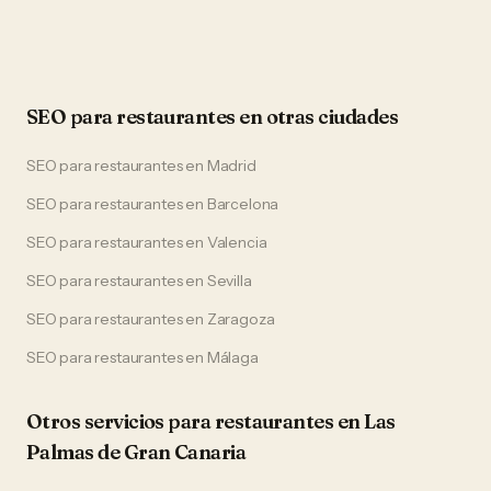
SEO
para
restaurantes
en otras ciudades
SEO
para
restaurantes
en
Madrid
SEO
para
restaurantes
en
Barcelona
SEO
para
restaurantes
en
Valencia
SEO
para
restaurantes
en
Sevilla
SEO
para
restaurantes
en
Zaragoza
SEO
para
restaurantes
en
Málaga
Otros servicios para
restaurantes
en
Las
Palmas de Gran Canaria