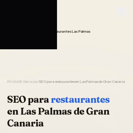
Saltar al contenido
PACAME
Seo Posicionamiento Restaurantes Las Palmas
Home
PACAME
/
Servicios
/
SEO para restaurantes en Las Palmas de Gran Canaria
SEO
para
restaurantes
en
Las Palmas de Gran
Canaria