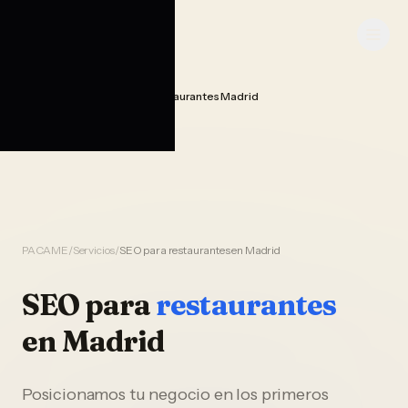
Saltar al contenido
PACAME
Seo Posicionamiento Restaurantes Madrid
Home
PACAME
/
Servicios
/
SEO para restaurantes en Madrid
SEO
para
restaurantes
en
Madrid
Posicionamos tu negocio en los primeros