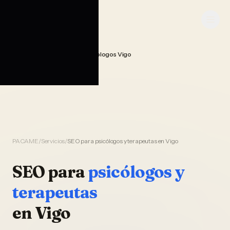
Saltar al contenido
PACAME
Seo Posicionamiento Psicologos Vigo
Home
PACAME
/
Servicios
/
SEO para psicólogos y terapeutas en Vigo
SEO
para
psicólogos y
terapeutas
en
Vigo