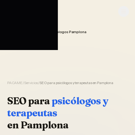
Saltar al contenido
PACAME
Seo Posicionamiento Psicologos Pamplona
Home
PACAME
/
Servicios
/
SEO para psicólogos y terapeutas en Pamplona
SEO
para
psicólogos y
terapeutas
en
Pamplona