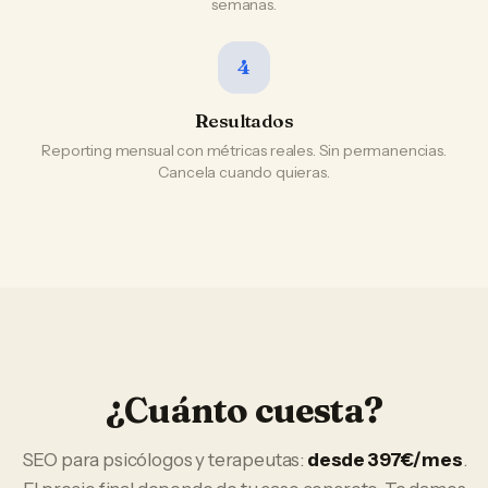
semanas.
4
Resultados
Reporting mensual con métricas reales. Sin permanencias.
Cancela cuando quieras.
¿Cuánto cuesta?
SEO
para
psicólogos y terapeutas
:
desde 397€/mes
.