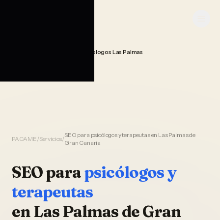
Saltar al contenido
PACAME
Seo Posicionamiento Psicologos Las Palmas
Home
SEO para psicólogos y terapeutas en Las Palmas de
PACAME
/
Servicios
/
Gran Canaria
SEO
para
psicólogos y
terapeutas
en
Las Palmas de Gran