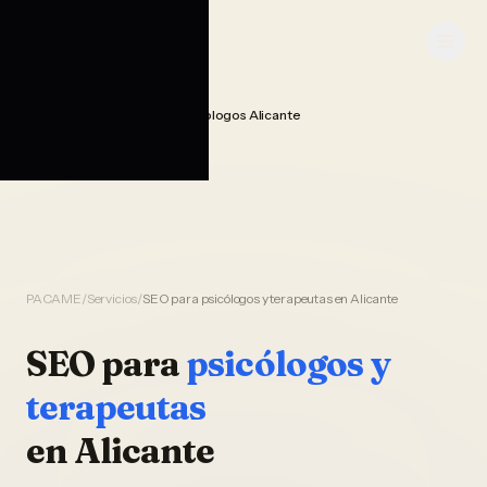
Saltar al contenido
PACAME
Seo Posicionamiento Psicologos Alicante
Home
PACAME
/
Servicios
/
SEO para psicólogos y terapeutas en Alicante
SEO
para
psicólogos y
terapeutas
en
Alicante