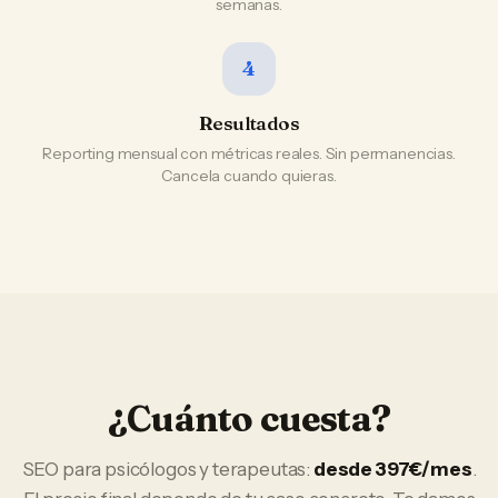
semanas.
4
Resultados
Reporting mensual con métricas reales. Sin permanencias.
Cancela cuando quieras.
¿Cuánto cuesta?
SEO
para
psicólogos y terapeutas
:
desde 397€/mes
.