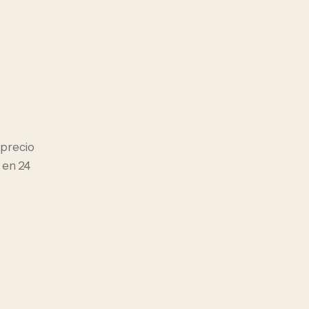
l precio
 en 24