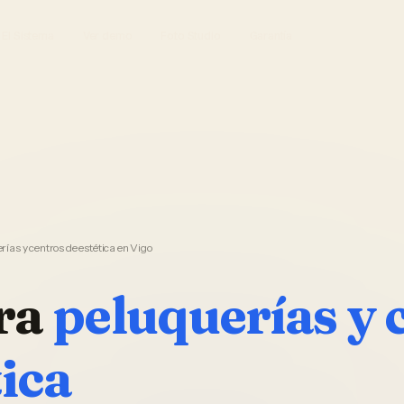
El Sistema
Ver demo
Foto Studio
Garantía
ías y centros de estética en Vigo
ra
peluquerías y 
tica