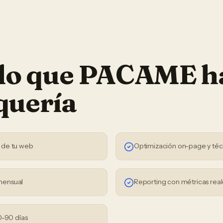
 lo que PACAME h
quería
 de tu web
Optimización on-page y téc
mensual
Reporting con métricas real
0-90 días