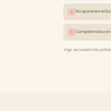
No aparecen en bú
4
Competencia con c
5
Vigo, la ciudad más poblad