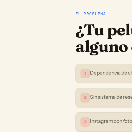
EL PROBLEMA
¿Tu
pel
alguno 
Dependencia de cli
1
Sin sistema de res
2
Instagram con foto
3