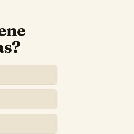
iene
as?