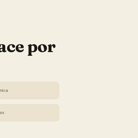
ace por
nica
es