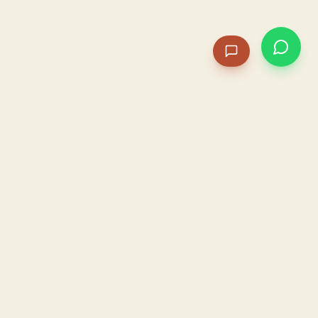
PACAME
La IA que opera tu restaurante. Sola. Construida por
un dueño, para dueños.
HOSTELERÍA · IA AUTÓNOMA · ALBACETE