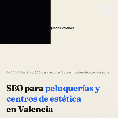
Saltar al contenido
PACAME
Seo Posicionamiento Peluquerias Valencia
Home
PACAME
/
Servicios
/
SEO para peluquerías y centros de estética en Valencia
SEO
para
peluquerías y
centros de estética
en
Valencia