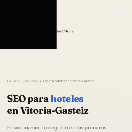
Saltar al contenido
PACAME
Seo Posicionamiento Hoteles Vitoria
Home
PACAME
/
Servicios
/
SEO para hoteles en Vitoria-Gasteiz
SEO
para
hoteles
en
Vitoria-Gasteiz
Posicionamos tu negocio en los primeros