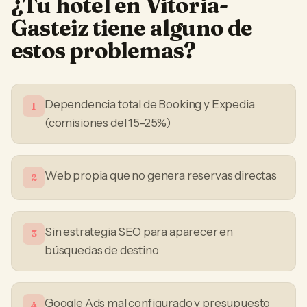
¿Tu
hotel
en
Vitoria-
Gasteiz
tiene alguno de
estos problemas?
Dependencia total de Booking y Expedia
1
(comisiones del 15-25%)
Web propia que no genera reservas directas
2
Sin estrategia SEO para aparecer en
3
búsquedas de destino
Google Ads mal configurado y presupuesto
4