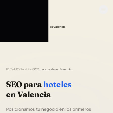
Saltar al contenido
PACAME
Seo Posicionamiento Hoteles Valencia
Home
PACAME
/
Servicios
/
SEO para hoteles en Valencia
SEO
para
hoteles
en
Valencia
Posicionamos tu negocio en los primeros