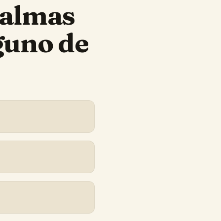
Palmas
guno de