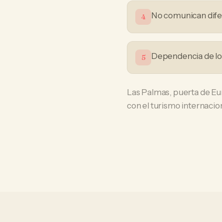
No comunican difer
4
Dependencia de loc
5
Las Palmas, puerta de Eu
con el turismo internacion