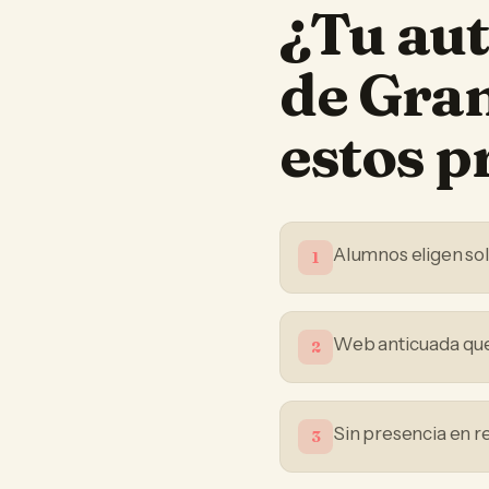
¿Tu
aut
de Gra
estos 
Alumnos eligen sol
1
Web anticuada que 
2
Sin presencia en r
3