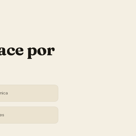
ace por
nica
es