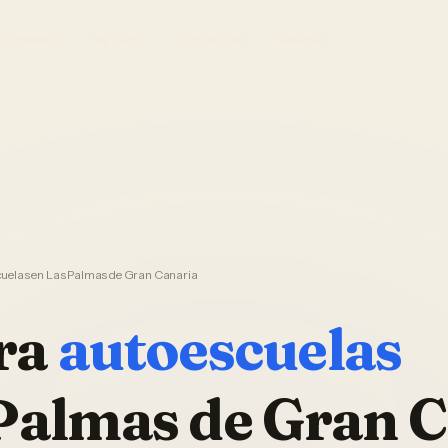
El Sistema
Ver demo
Foto Studio
Garantía
uelas en Las Palmas de Gran Canaria
ra
autoescuelas
Palmas de Gran 