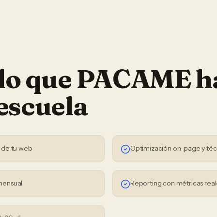
 lo que PACAME h
escuela
 de tu web
Optimización on-page y téc
mensual
Reporting con métricas real