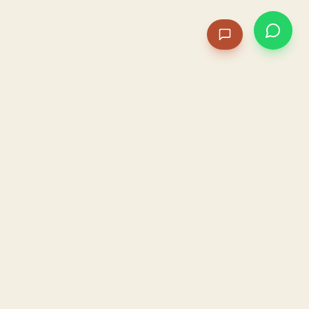
PACAME
La IA que opera tu restaurante. Sola. Construida por
un dueño, para dueños.
HOSTELERÍA · IA AUTÓNOMA · ALBACETE