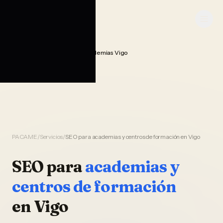
Saltar al contenido
PACAME
Seo Posicionamiento Academias Vigo
Home
PACAME
/
Servicios
/
SEO para academias y centros de formación en Vigo
SEO
para
academias y
centros de formación
en
Vigo