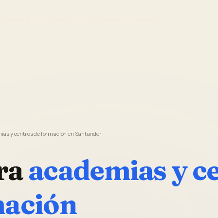
El Sistema
Ver demo
Foto Studio
Garantía
as y centros de formación en Santander
ra
academias y c
mación