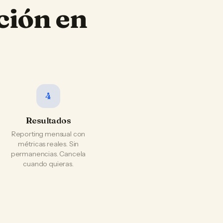
ción en
4
Resultados
Reporting mensual con
métricas reales. Sin
permanencias. Cancela
cuando quieras.