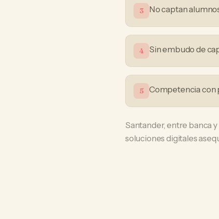
No captan alumnos 
3
Sin embudo de ca
4
Competencia con 
5
Santander, entre banca y
soluciones digitales aseq