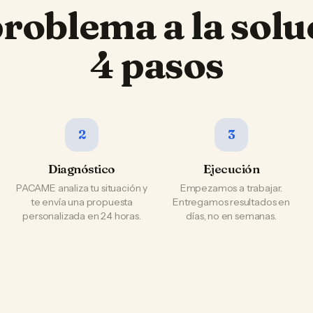
problema a la solu
4 pasos
2
3
Diagnóstico
Ejecución
PACAME analiza tu situación y
Empezamos a trabajar.
te envía una propuesta
Entregamos resultados en
personalizada en 24 horas.
días, no en semanas.