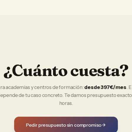
¿Cuánto cuesta?
ra
academias y centros de formación
:
desde 397€/mes
. 
 depende de tu caso concreto. Te damos presupuesto exacto
horas.
Pedir presupuesto sin compromiso