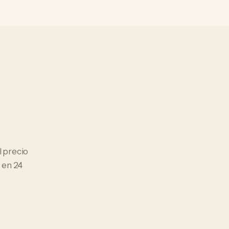
El precio
 en 24