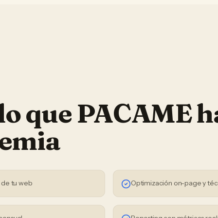
 lo que PACAME h
emia
 de tu web
Optimización on-page y téc