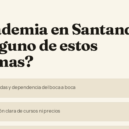
ademia
en
Santan
lguno de estos
mas?
adas y dependencia del boca a boca
n clara de cursos ni precios