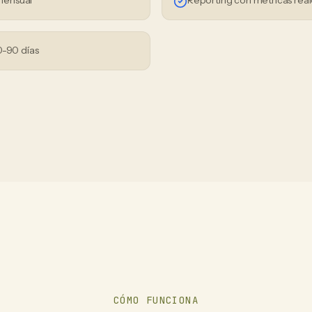
mensual
Reporting con métricas real
0-90 días
CÓMO FUNCIONA