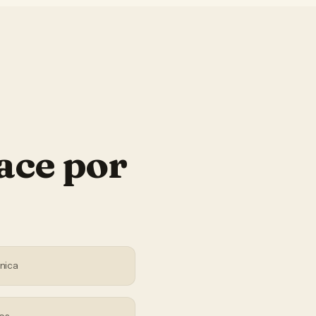
ace por
nica