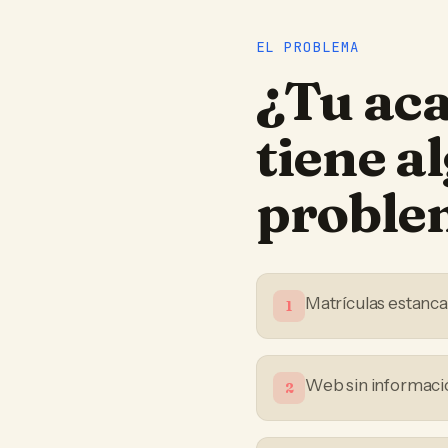
EL PROBLEMA
¿Tu
ac
tiene a
proble
Matrículas estanc
1
Web sin informació
2