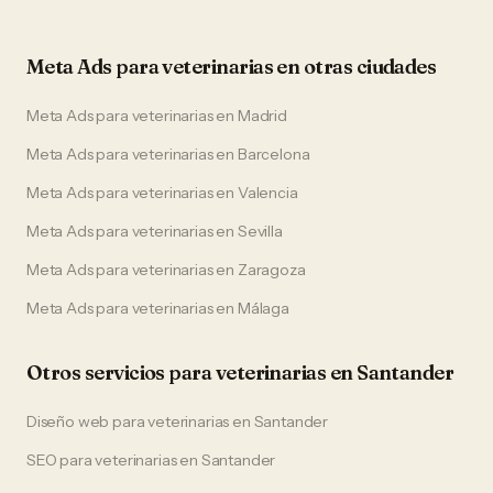
Meta Ads
para
veterinarias
en otras ciudades
Meta Ads
para
veterinarias
en
Madrid
Meta Ads
para
veterinarias
en
Barcelona
Meta Ads
para
veterinarias
en
Valencia
Meta Ads
para
veterinarias
en
Sevilla
Meta Ads
para
veterinarias
en
Zaragoza
Meta Ads
para
veterinarias
en
Málaga
Otros servicios para
veterinarias
en
Santander
Diseño web
para
veterinarias
en
Santander
SEO
para
veterinarias
en
Santander