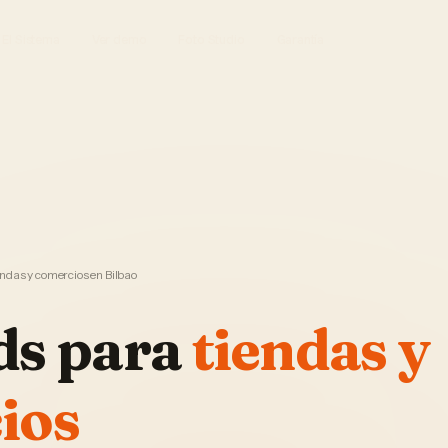
El Sistema
Ver demo
Foto Studio
Garantía
ndas y comercios en Bilbao
ds
para
tiendas y
ios