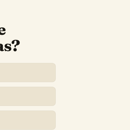
e
as?