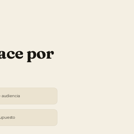
ace por
 audiencia
supuesto