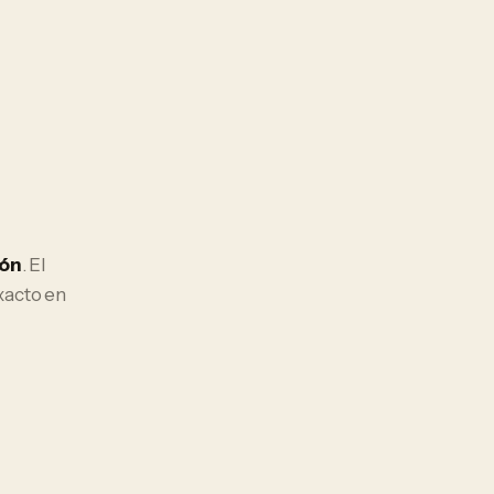
ión
. El
xacto en