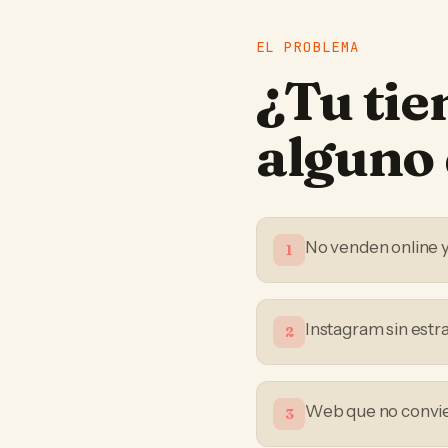
EL PROBLEMA
¿Tu
tie
alguno 
No venden online 
1
Instagram sin estr
2
Web que no convier
3