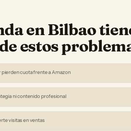
nda
en
Bilbao
tien
de estos problem
y pierden cuota frente a Amazon
ategia ni contenido profesional
te visitas en ventas