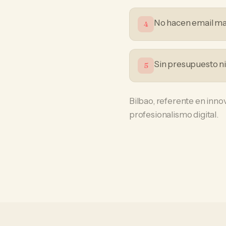
No hacen email mark
4
Sin presupuesto n
5
Bilbao, referente en innov
profesionalismo digital.