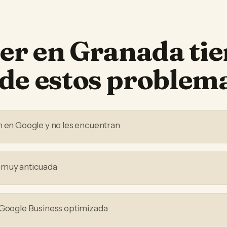
ler
en
Granada
tie
de estos problem
n en Google y no les encuentran
 muy anticuada
 Google Business optimizada