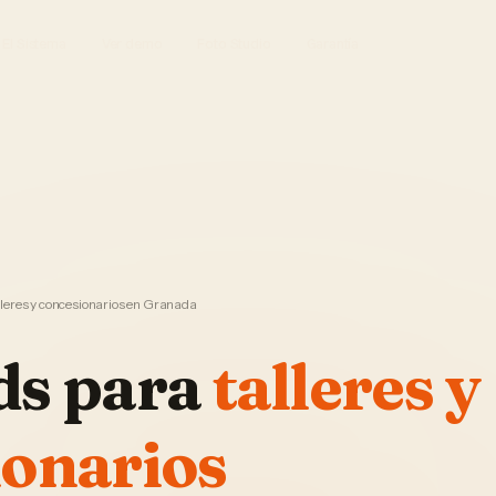
El Sistema
Ver demo
Foto Studio
Garantía
leres y concesionarios en Granada
ds
para
talleres y
ionarios