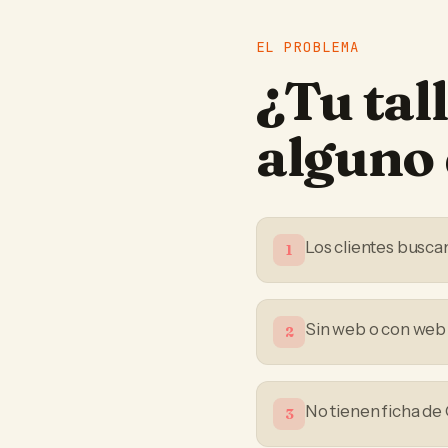
EL PROBLEMA
¿Tu
tal
alguno 
Los clientes busca
1
Sin web o con web
2
No tienen ficha de
3