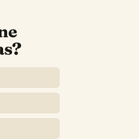
ne
as?