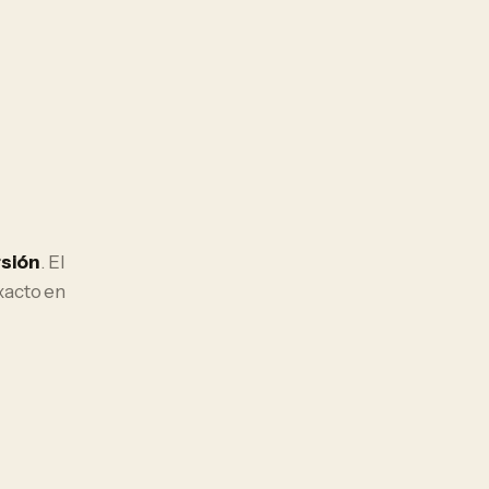
rsión
. El
xacto en