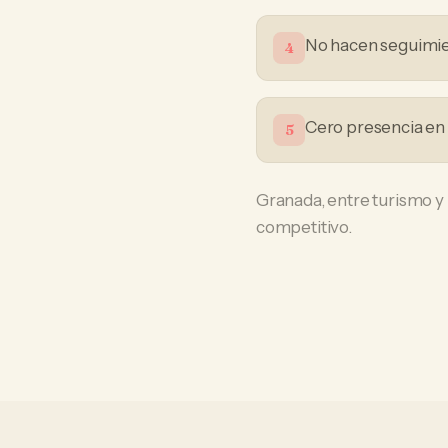
No hacen seguimien
4
Cero presencia en 
5
Granada, entre turismo y
competitivo.