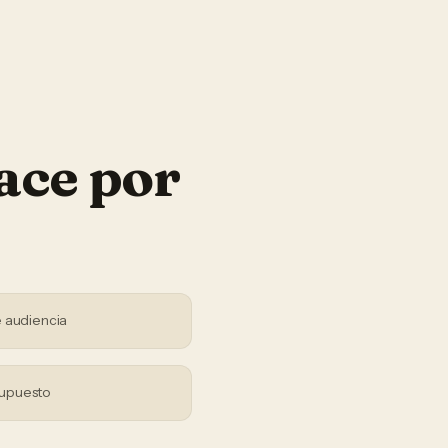
ace por
 audiencia
supuesto