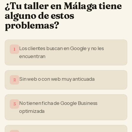
¿Tu
taller
en
Málaga
tiene
alguno de estos
problemas?
Los clientes buscan en Google y no les
1
encuentran
Sin web o con web muy anticuada
2
No tienen ficha de Google Business
3
optimizada