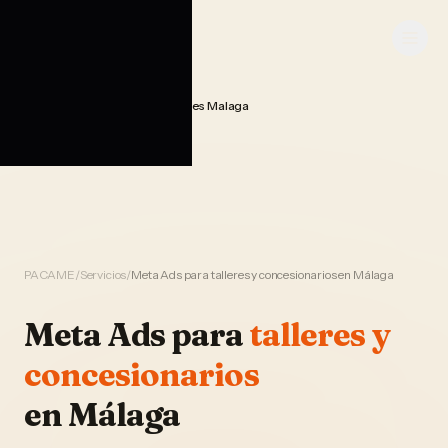
Saltar al contenido
PACAME
Publicidad Meta Ads Talleres Malaga
Home
PACAME
/
Servicios
/
Meta Ads para talleres y concesionarios en Málaga
Meta Ads
para
talleres y
concesionarios
en
Málaga