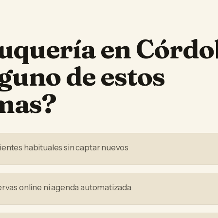
uquería
en
Córdo
lguno de estos
mas?
entes habituales sin captar nuevos
ervas online ni agenda automatizada