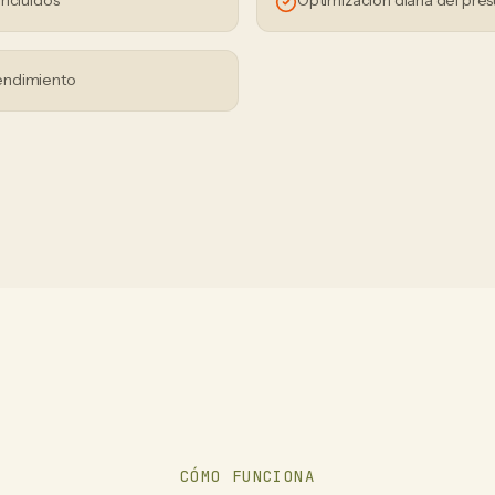
incluidos
Optimización diaria del pre
endimiento
CÓMO FUNCIONA