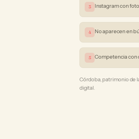
Instagram con foto
3
No aparecen en bú
4
Competencia con c
5
Córdoba, patrimonio de l
digital.