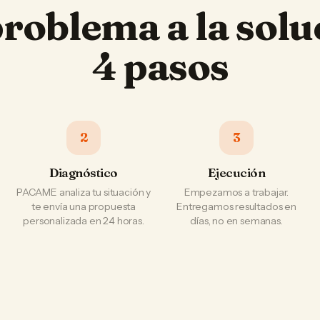
problema a la solu
4 pasos
2
3
Diagnóstico
Ejecución
PACAME analiza tu situación y
Empezamos a trabajar.
te envía una propuesta
Entregamos resultados en
personalizada en 24 horas.
días, no en semanas.