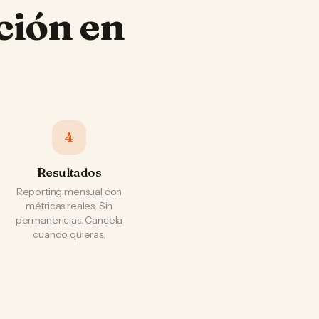
ción en
4
Resultados
Reporting mensual con
métricas reales. Sin
permanencias. Cancela
cuando quieras.