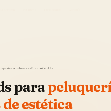
El Sistema
Ver demo
Foto Studio
Garantía
uquerías y centros de estética en Córdoba
ds
para
peluquerí
 de estética