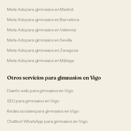
Meta Ads
para
gimnasios
en
Madrid
Meta Ads
para
gimnasios
en
Barcelona
Meta Ads
para
gimnasios
en
Valencia
Meta Ads
para
gimnasios
en
Sevilla
Meta Ads
para
gimnasios
en
Zaragoza
Meta Ads
para
gimnasios
en
Málaga
Otros servicios para
gimnasios
en
Vigo
Diseño web
para
gimnasios
en
Vigo
SEO
para
gimnasios
en
Vigo
Redes sociales
para
gimnasios
en
Vigo
Chatbot WhatsApp
para
gimnasios
en
Vigo