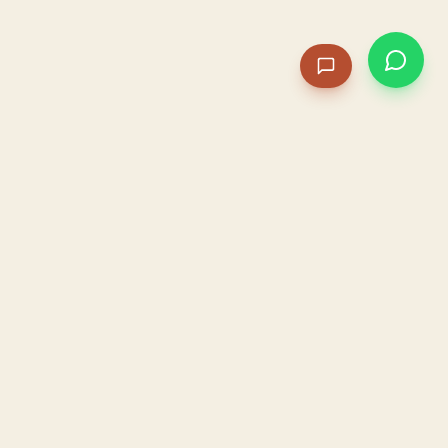
PACAME
La IA que opera tu restaurante. Sola. Construida por
un dueño, para dueños.
HOSTELERÍA · IA AUTÓNOMA · ALBACETE