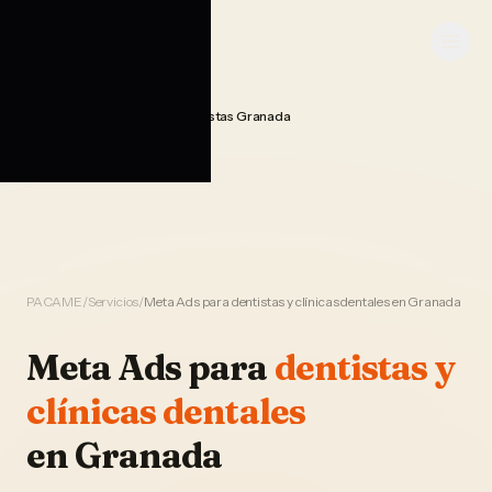
Saltar al contenido
PACAME
Publicidad Meta Ads Dentistas Granada
Home
PACAME
/
Servicios
/
Meta Ads para dentistas y clínicas dentales en Granada
Meta Ads
para
dentistas y
clínicas dentales
en
Granada