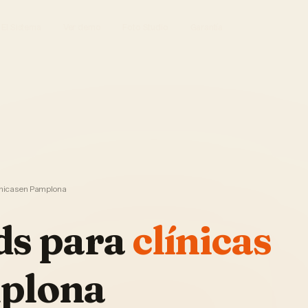
El Sistema
Ver demo
Foto Studio
Garantía
ínicas en Pamplona
ds
para
clínicas
plona