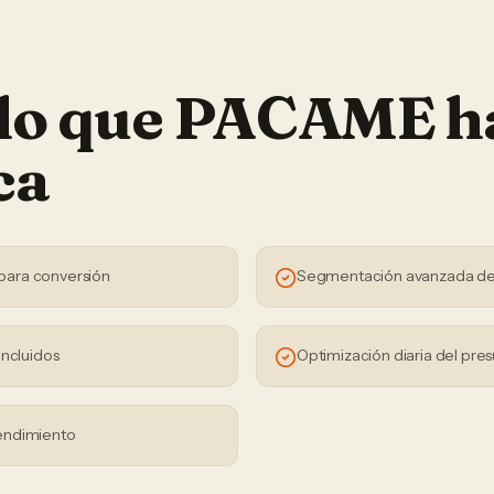
 lo que PACAME h
ca
para conversión
Segmentación avanzada de
incluidos
Optimización diaria del pre
endimiento