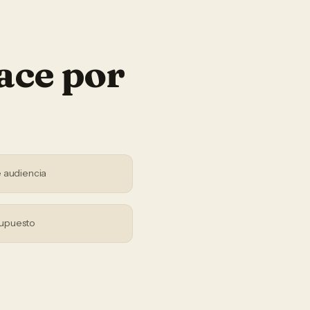
ace por
 audiencia
supuesto