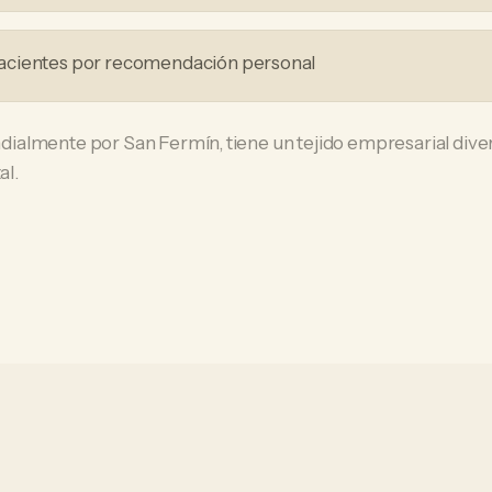
acientes por recomendación personal
almente por San Fermín, tiene un tejido empresarial dive
al.