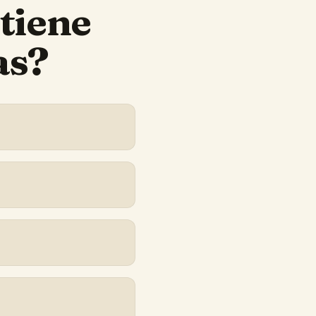
tiene
as?