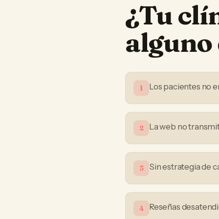
¿Tu
clí
alguno 
Los pacientes no e
1
La web no transmit
2
Sin estrategia de 
3
Reseñas desatendid
4