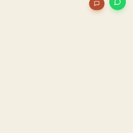
PACAME
La IA que opera tu restaurante. Sola. Construida por
un dueño, para dueños.
HOSTELERÍA · IA AUTÓNOMA · ALBACETE
PRODUCTO
CONFIANZA