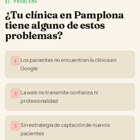
EL PROBLEMA
¿Tu
clínica
en
Pamplona
tiene alguno de estos
problemas?
Los pacientes no encuentran la clínica en
1
Google
La web no transmite confianza ni
2
profesionalidad
Sin estrategia de captación de nuevos
3
pacientes