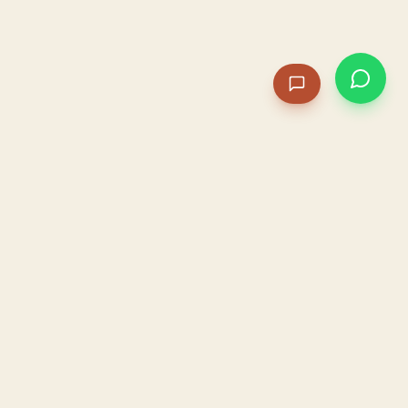
PACAME
La IA que opera tu restaurante. Sola. Construida por
un dueño, para dueños.
HOSTELERÍA · IA AUTÓNOMA · ALBACETE