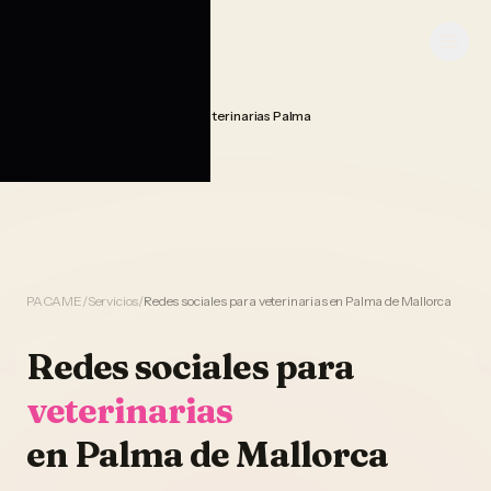
Saltar al contenido
PACAME
Gestion Redes Sociales Veterinarias Palma
Home
PACAME
/
Servicios
/
Redes sociales para veterinarias en Palma de Mallorca
Redes sociales
para
veterinarias
en
Palma de Mallorca