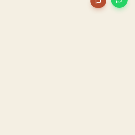
PACAME
La IA que opera tu restaurante. Sola. Construida por
un dueño, para dueños.
HOSTELERÍA · IA AUTÓNOMA · ALBACETE
PRODUCTO
CONFIANZA