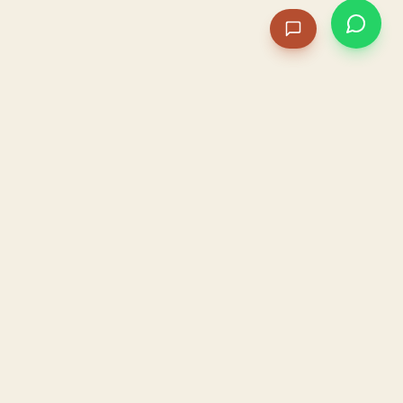
PACAME
La IA que opera tu restaurante. Sola. Construida por
un dueño, para dueños.
HOSTELERÍA · IA AUTÓNOMA · ALBACETE
PRODUCTO
CONFIANZA