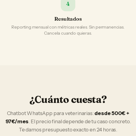
4
Resultados
Reporting mensual con métricas reales. Sin permanencias.
Cancela cuando quieras.
¿Cuánto cuesta?
Chatbot WhatsApp
para
veterinarias
:
desde 500€ +
97€/mes
. El precio final depende de tu caso concreto.
Te damos presupuesto exacto en 24 horas.