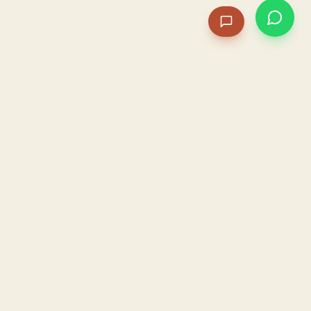
PACAME
La IA que opera tu restaurante. Sola. Construida por
un dueño, para dueños.
HOSTELERÍA · IA AUTÓNOMA · ALBACETE
PRODUCTO
CONFIANZA