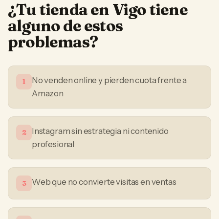
¿Tu
tienda
en
Vigo
tiene
alguno de estos
problemas?
No venden online y pierden cuota frente a
1
Amazon
Instagram sin estrategia ni contenido
2
profesional
Web que no convierte visitas en ventas
3