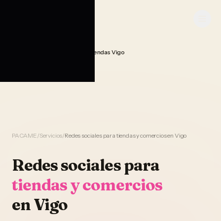
Saltar al contenido
PACAME
Gestion Redes Sociales Tiendas Vigo
Home
PACAME
/
Servicios
/
Redes sociales para tiendas y comercios en Vigo
Redes sociales
para
tiendas y comercios
en
Vigo