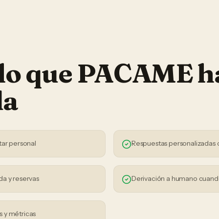
 lo que PACAME h
da
tar personal
Respuestas personalizadas 
da y reservas
Derivación a humano cuand
 y métricas