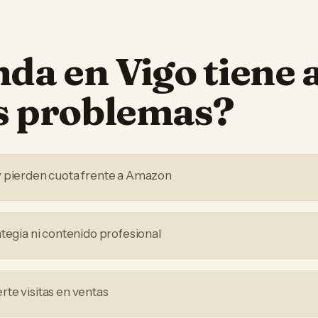
nda
en
Vigo
tiene 
os problemas?
y pierden cuota frente a Amazon
ategia ni contenido profesional
te visitas en ventas