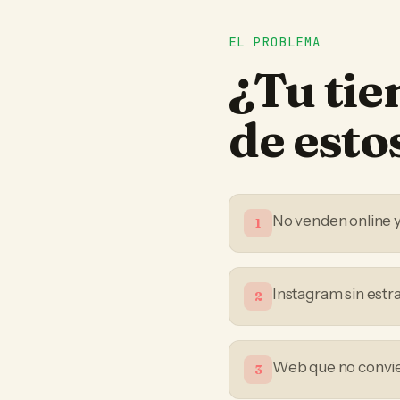
EL PROBLEMA
¿Tu
tie
de est
No venden online 
1
Instagram sin estr
2
Web que no convier
3