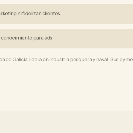
eting ni fidelizan clientes
i conocimiento para ads
a de Galicia, lidera en industria pesquera y naval. Sus pymes