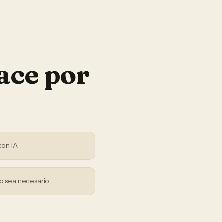
ace por
con IA
o sea necesario