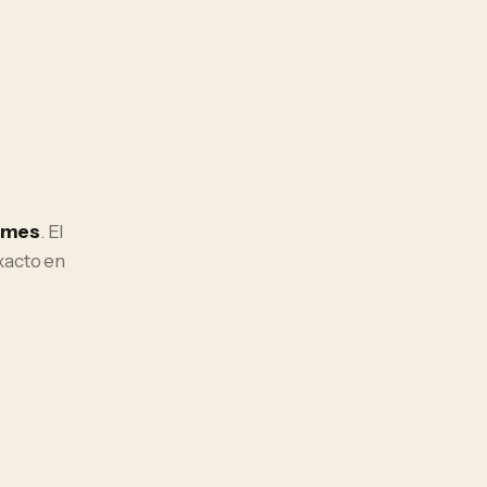
/mes
. El
xacto en