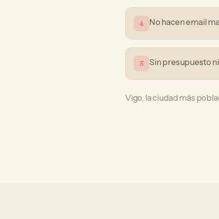
No hacen email mark
4
Sin presupuesto n
5
Vigo, la ciudad más poblad