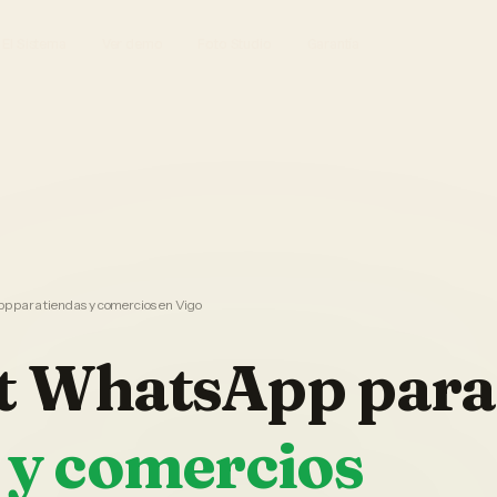
El Sistema
Ver demo
Foto Studio
Garantía
 para tiendas y comercios en Vigo
t WhatsApp
para
 y comercios