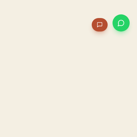
PACAME
La IA que opera tu restaurante. Sola. Construida por
un dueño, para dueños.
HOSTELERÍA · IA AUTÓNOMA · ALBACETE