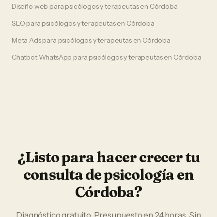
Diseño web
para
psicólogos y terapeutas
en
Córdoba
SEO
para
psicólogos y terapeutas
en
Córdoba
Meta Ads
para
psicólogos y terapeutas
en
Córdoba
Chatbot WhatsApp
para
psicólogos y terapeutas
en
Córdoba
¿Listo para hacer crecer tu
consulta de psicología
en
Córdoba
?
Diagnóstico gratuito. Presupuesto en 24 horas. Sin