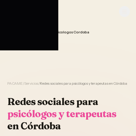
Saltar al contenido
PACAME
Gestion Redes Sociales Psicologos Cordoba
Home
PACAME
/
Servicios
/
Redes sociales para psicólogos y terapeutas en Córdoba
Redes sociales
para
psicólogos y terapeutas
en
Córdoba