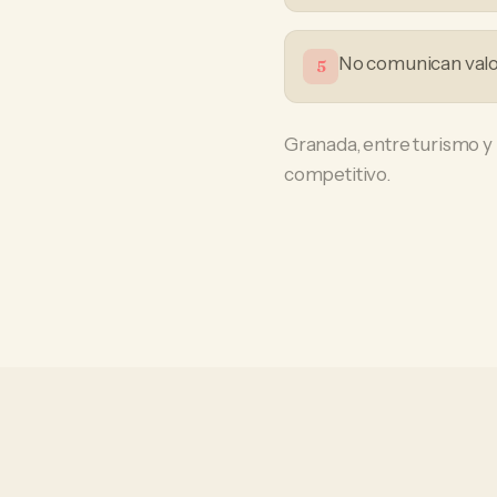
No comunican valor
5
Granada, entre turismo y
competitivo.