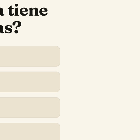
a
tiene
as?