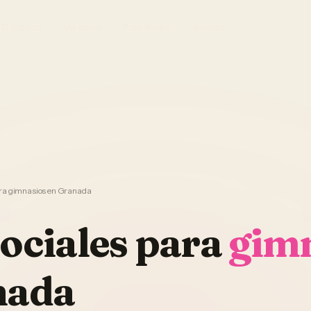
El Sistema
Ver demo
Foto Studio
Garantía
ara gimnasios en Granada
ociales
para
gim
nada