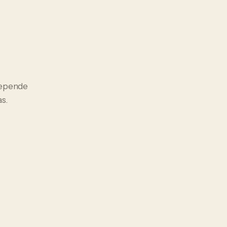
 depende
s.