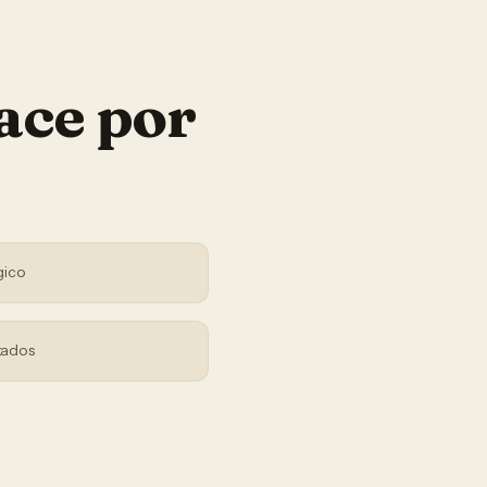
ace por
gico
tados