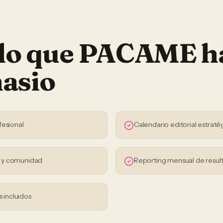
 lo que PACAME h
asio
fesional
Calendario editorial estraté
s y comunidad
Reporting mensual de resul
s incluidos