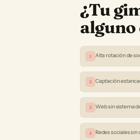
¿Tu
gi
alguno 
Alta rotación de so
1
Captación estanca
2
Web sin sistema de
3
Redes sociales sin 
4